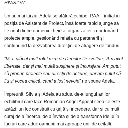
HIV/SIDA
”.
Un an mai târziu, Adela se alătură echipei RAA – inițial în
poziția de Asistent de Proiect, însă foarte rapid ajunge să
fie unul dintre oamenii-cheie ai organizației, coordonând
proiecte ample, gestionând relația cu partenerii și
contribuind la dezvoltarea direcției de atragere de fonduri.
”
Mi-a plăcut mult rolul meu de Director Dezvoltare. Am avut
libertate, dar și mai multă susținere și încurajare. Am putut
să propun proiecte sau direcții de acțiune, dar am putut să
fiu și vocea critică, când a fost nevoie
” ne spune Adela.
Împreună, Silvia și Adela au adus, de-a lungul anilor,
echilibrul care face Romanian Angel Appeal ceea ce este
astăzi: un loc construit cu grijă și încredere, dar și cu mult
curaj de a încerca, de a învăța și de a transforma ideile în
lucruri care aduc oamenii mai aproape unii de ceilalți.