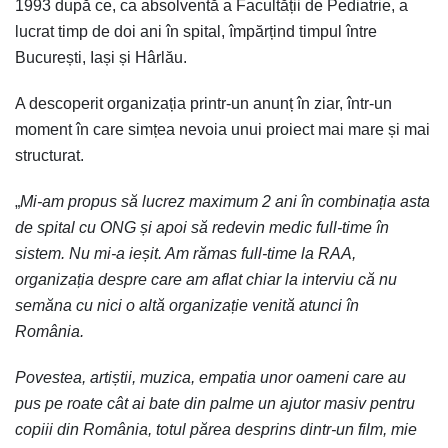
1993 după ce, ca absolventă a Facultății de Pediatrie, a
lucrat timp de doi ani în spital, împărțind timpul între
București, Iași și Hârlău.
A descoperit organizația printr-un anunț în ziar, într-un
moment în care simțea nevoia unui proiect mai mare și mai
structurat.
„
Mi-am propus să lucrez maximum 2 ani în combinația asta
de spital cu ONG și apoi să redevin medic full-time în
sistem. Nu mi-a ieșit. Am rămas full-time la RAA,
organizația despre care am aflat chiar la interviu că nu
semăna cu nici o altă organizație venită atunci în
România.
Povestea, artiștii, muzica, empatia unor oameni care au
pus pe roate cât ai bate din palme un ajutor masiv pentru
copiii din România, totul părea desprins dintr-un film, mie