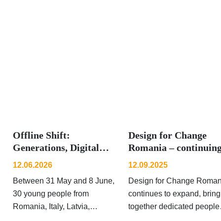
Offline Shift:
Design for Change
Generations, Digital
Romania – continuin
Life and the Things
to grow and strength
12.06.2026
12.09.2025
That Still Ha...
the voi...
Between 31 May and 8 June,
Design for Change Roman
30 young people from
continues to expand, bring
Romania, Italy, Latvia,
together dedicated people
Lithuania and Türkiye
who strengthen and amplif