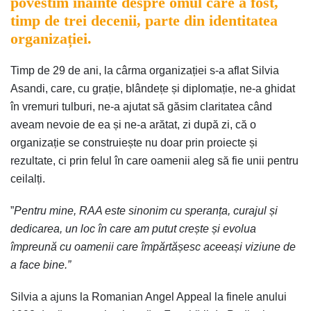
povestim înainte despre omul care a fost,
timp de trei decenii, parte din identitatea
organizației.
Timp de 29 de ani, la cârma organizației s-a aflat Silvia
Asandi, care, cu grație, blândețe și diplomație, ne-a ghidat
în vremuri tulburi, ne-a ajutat să găsim claritatea când
aveam nevoie de ea și ne-a arătat, zi după zi, că o
organizație se construiește nu doar prin proiecte și
rezultate, ci prin felul în care oamenii aleg să fie unii pentru
ceilalți.
”
Pentru mine, RAA este sinonim cu speranța, curajul și
dedicarea, un loc în care am putut crește și evolua
împreună cu oamenii care împărtășesc aceeași viziune de
a face bine.”
Silvia a ajuns la Romanian Angel Appeal la finele anului