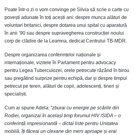
Poate într-o zi o vom convinge pe Silvia să scrie o carte cu
povești adunate în toți acești ani: despre munca alături de
voluntari britanici, despre dotarea unui spital cu aparatură
în anii ’90 sau despre supravegherea construcției noului
corp de clădire de la Leamna, dedicat Centrului TB-MDR.
Despre organizarea conferințelor naționale și
internaționale, vizitele în Parlament pentru advocacy
pentru Legea Tuberculozei, orele petrecute râzând în birou
sau pregătind surprize pentru echipă, dar și despre timpul
petrecut pe teren, alături de copii, adolescenți, tineri și
specialiști.
Cum ar spune Adela: ”
zburai cu energie pe scările din
Rodiei, organizai în același timp forumul HIV /SIDA – o
conferință impresionantă – dictai liste pentru Unitatea
mobilă, îți făceai un clexane din mers aproape și erai