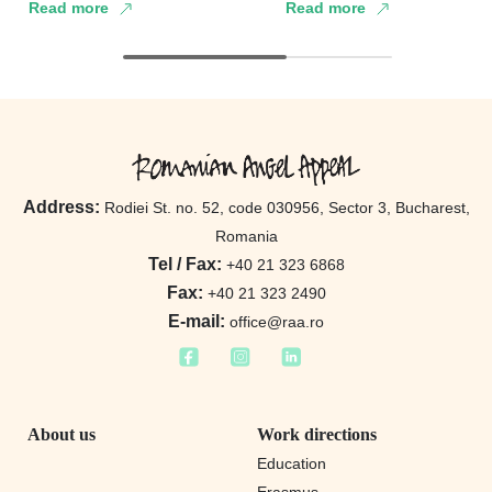
Read more
Read more
explored how different
the voice of children and
generations relate to
adolescents both in schoo
technology and …
…
Address:
Rodiei St. no. 52, code 030956, Sector 3, Bucharest,
Romania
Tel / Fax:
+40 21 323 6868
Fax:
+40 21 323 2490
E-mail:
office@raa.ro
About us
Work directions
Education