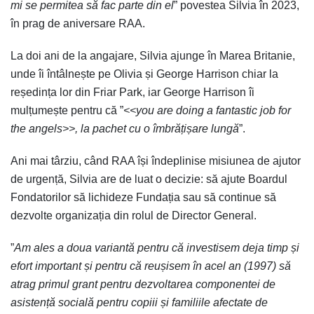
mi se permitea să fac parte din el
” povestea Silvia în 2023,
în prag de aniversare RAA.
La doi ani de la angajare, Silvia ajunge în Marea Britanie,
unde îi întâlnește pe Olivia și George Harrison chiar la
reședința lor din Friar Park, iar George Harrison îi
mulțumește pentru că ”
<<you are doing a fantastic job for
the angels>>, la pachet cu o îmbrățișare lungă
”.
Ani mai târziu, când RAA își îndeplinise misiunea de ajutor
de urgență, Silvia are de luat o decizie: să ajute Boardul
Fondatorilor să lichideze Fundația sau să continue să
dezvolte organizația din rolul de Director General.
”
Am ales a doua variantă pentru că investisem deja timp și
efort important și pentru că reușisem în acel an (1997) să
atrag primul grant pentru dezvoltarea componentei de
asistență socială pentru copiii și familiile afectate de