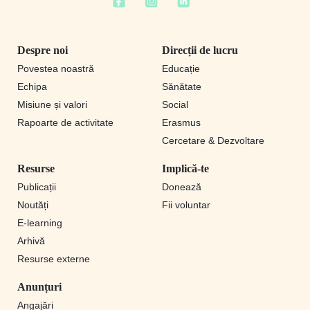
Despre noi
Direcții de lucru
Povestea noastră
Educație
Echipa
Sănătate
Misiune și valori
Social
Rapoarte de activitate
Erasmus
Cercetare & Dezvoltare
Resurse
Implică-te
Publicații
Donează
Noutăți
Fii voluntar
E-learning
Arhivă
Resurse externe
Anunțuri
Angajări