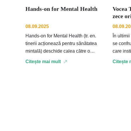
Hands-on for Mental Health
Vocea T
zece or
08.09.2025
08.09.2
Hands-on for Mental Health (tr. en.
În ultimi
tinerii acționează pentru sănătatea
se confr
mintală) deschide calea către o
care inst
campanie mai amplă de advocacy în
discrimi
Citește mai mult
Citește 
domeniul sănătății mintale, …