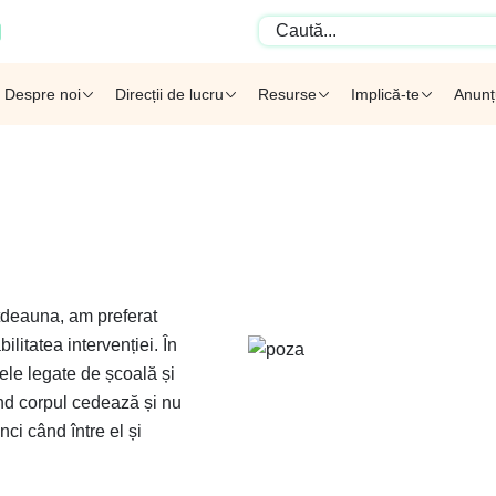
Despre noi
Direcții de lucru
Resurse
Implică-te
Anunț
otdeauna, am preferat
litatea intervenției. În
ele legate de școală și
ând corpul cedează și nu
ci când între el și