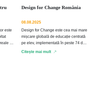
tru
Design for Change România
08.08.2025
tor este
Design for Change este cea mai mare
ltat
mișcare globală de educație centrată
reale a
pe elev, implementată în peste 74 de
 de a
țări și validată de cercetători …
Citește mai mult