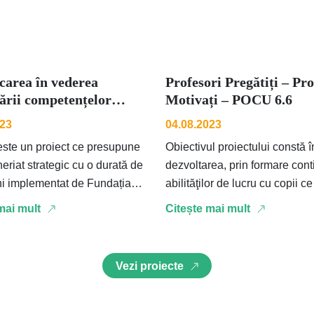
carea în vederea
Profesori Pregătiți – Pro
ării competențelor
Motivați – POCU 6.6
e în lucrul ...
023
04.08.2023
te un proiect ce presupune
Obiectivul proiectului constă î
eriat strategic cu o durată de
dezvoltarea, prin formare cont
ni implementat de Fundația
abilităţilor de lucru cu copii c
n Angel Appeal împreună cu
cerinţe educaţionale speciale,
mai mult
Citește mai mult
400 de cadre didactice, …
Vezi proiecte