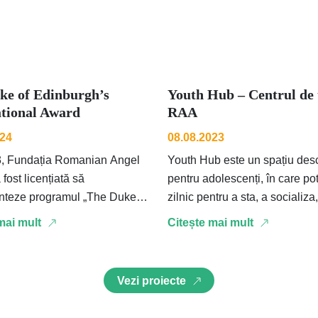
ke of Edinburgh’s
Youth Hub – Centrul de 
ational Award
RAA
024
08.08.2023
3, Fundația Romanian Angel
Youth Hub este un spațiu des
fost licențiată să
pentru adolescenți, în care po
teze programul „The Duke of
zilnic pentru a sta, a socializa
h’s International Award” ca
sau a participa la …
mai mult
Citește mai mult
proiectului Stand by …
Vezi proiecte