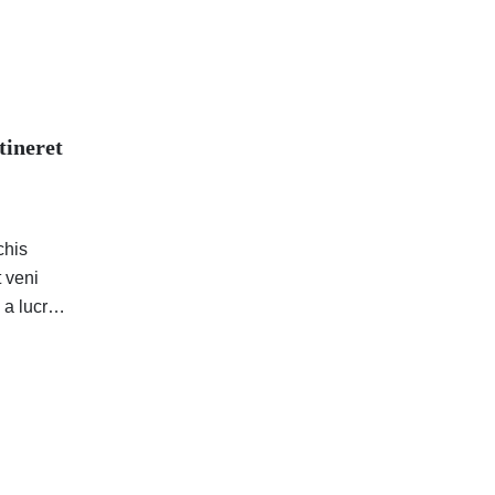
tineret
chis
t veni
, a lucra