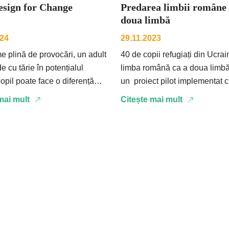
esign for Change
Predarea limbii române 
doua limbă
024
29.11.2023
me plină de provocări, un adult
40 de copii refugiați din Ucrai
e cu tărie în potențialul
limba română ca a doua limbă 
copil poate face o diferență
un proiect pilot implementat 
n viața acestora. Se deschide
susținerea RAF – Romanian-
mai mult
Citește mai mult
American Foundation. Pâ