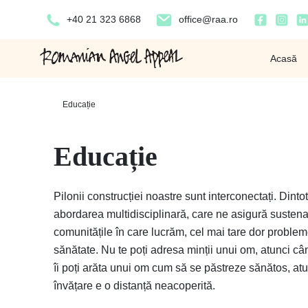
+40 21 323 6868
office@raa.ro
Acasă
Home
-
Educație
Educație
Pilonii construcției noastre sunt interconectați. Dint
abordarea multidisciplinară, care ne asigură sustenabi
comunitățile în care lucrăm, cel mai tare dor problem
sănătate. Nu te poți adresa minții unui om, atunci c
îi poți arăta unui om cum să se păstreze sănătos, atun
învățare e o distanță neacoperită.