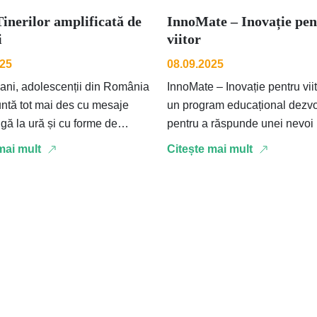
inerilor amplificată de
InnoMate – Inovație pen
i
viitor
025
08.09.2025
i ani, adolescenții din România
InnoMate – Inovație pentru vii
untă tot mai des cu mesaje
un program educațional dezvo
igă la ură și cu forme de
pentru a răspunde unei nevoi 
nare ce le …
liceenilor din România: aceea
mai mult
Citește mai mult
înțelege …