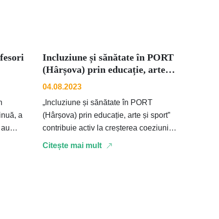
fesori
Incluziune și sănătate în PORT
(Hârșova) prin educație, arte și
sport
04.08.2023
n
„Incluziune și sănătate în PORT
inuă, a
(Hârșova) prin educație, arte și sport”
e au
contribuie activ la creșterea coeziunii
 pentru
economice şi sociale la nivel naţional
Citește mai mult
şi local, …