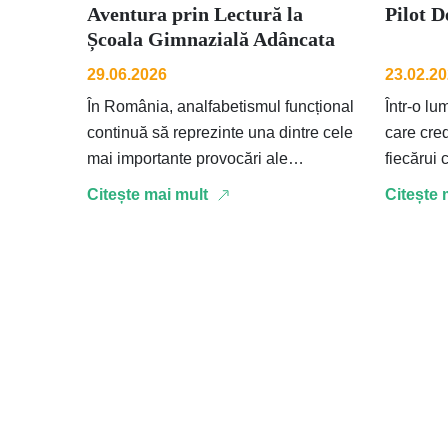
Aventura prin Lectură la
Pilot D
Școala Gimnazială Adâncata
29.06.2026
23.02.2
În România, analfabetismul funcțional
Într-o lu
continuă să reprezinte una dintre cele
care cred
mai importante provocări ale
fiecărui 
sistemului educațional, afectând în
imensă î
Citește mai mult
Citește 
mod deosebit copiii din comunitățile
…
vulnerabile. …