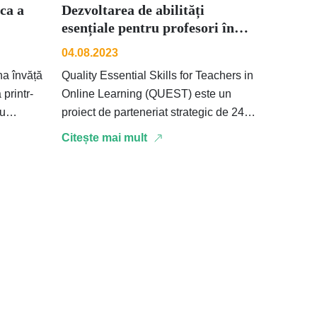
ca a
Dezvoltarea de abilități
esențiale pentru profesori în
predarea onlin...
04.08.2023
na învăță
Quality Essential Skills for Teachers in
printr-
Online Learning (QUEST) este un
cu
proiect de parteneriat strategic de 24
de luni dezvoltat de Fundația RAA în
Citește mai mult
nă …
parteneriat …