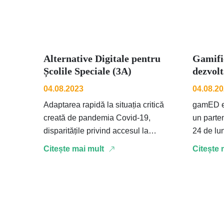
Alternative Digitale pentru
Gamifi
Școlile Speciale (3A)
dezvolt
esențial
04.08.2023
04.08.2
Adaptarea rapidă la situația critică
gamED es
creată de pandemia Covid-19,
un parten
disparitățile privind accesul la
24 de lu
tehnologie atât ale cursanților cât și
Romania
Citește mai mult
Citește 
ale profesorilor dar și lipsa …
…