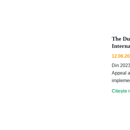
The Du
Intern
12.06.2
Din 202
Appeal a 
implemen
Edinburg
Citește 
parte a 