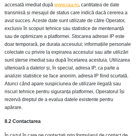
accesată imediat după
www.raa.ro
, cantitatea de date
transmisă și mesajul de status care indică dacă cererea a
avut succes. Aceste date sunt utilizate de către Operator,
exclusiv în scopuri tehnice sau statistice de mentenanță
sau de optimizare a platformei. Stocarea adresei IP este
doar temporară, pe durata accesului; informațiile personale
colectate cu privire la expirarea accesului sau alte utilizări
sunt șterse imediat sau după încetarea acestuia. Utilizarea
ulterioară a datelor și, în special, adresa IP, ca parte a
analizei statistice se face anonim, adresa IP fiind scurtată.
Atunci când apare suspiciunea de utilizare ilegală sau
riscuri tehnice pentru siguranța platformei, Operatorul își
rezervă dreptul de a evalua datele existente pentru
apărare.
8.2 Contactarea
În cazul în care ne contactați prin formularul de contact de