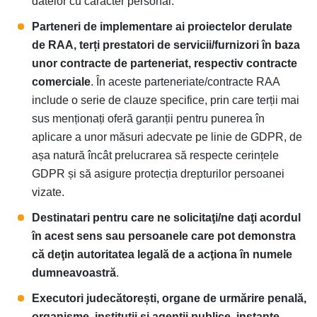
datelor cu caracter personal.
Parteneri de implementare ai proiectelor derulate
de RAA, terți prestatori de servicii/furnizori în baza
unor contracte de parteneriat, respectiv contracte
comerciale
. În aceste parteneriate/contracte RAA
include o serie de clauze specifice, prin care terții mai
sus menționați oferă garanții pentru punerea în
aplicare a unor măsuri adecvate pe linie de GDPR, de
așa natură încât prelucrarea să respecte cerințele
GDPR și să asigure protecția drepturilor persoanei
vizate.
Destinatari pentru care ne solicitaţi/ne daţi acordul
în acest sens sau persoanele care pot demonstra
că deţin autoritatea legală de a acţiona în numele
dumneavoastră
.
Executori judecătorești, organe de urmărire penală,
organisme, instituții și agenții publice, instanțe