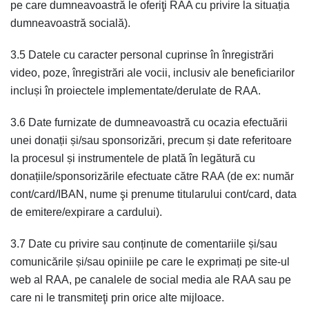
pe care dumneavoastră le oferiţi RAA cu privire la situația
dumneavoastră socială).
3.5 Datele cu caracter personal cuprinse în înregistrări
video, poze, înregistrări ale vocii, inclusiv ale beneficiarilor
incluși în proiectele implementate/derulate de RAA.
3.6 Date furnizate de dumneavoastră cu ocazia efectuării
unei donații și/sau sponsorizări, precum și date referitoare
la procesul și instrumentele de plată în legătură cu
donațiile/sponsorizările efectuate către RAA (de ex: număr
cont/card/IBAN, nume şi prenume titularului cont/card, data
de emitere/expirare a cardului).
3.7 Date cu privire sau conținute de comentariile și/sau
comunicările și/sau opiniile pe care le exprimați pe site-ul
web al RAA, pe canalele de social media ale RAA sau pe
care ni le transmiteţi prin orice alte mijloace.