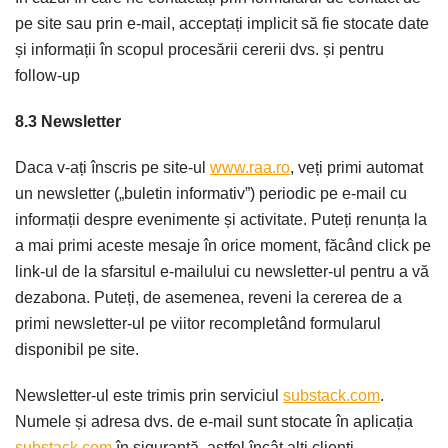
pe site sau prin e-mail, acceptați implicit să fie stocate date
și informații în scopul procesării cererii dvs. și pentru
follow-up
8.3 Newsletter
Daca v-ați înscris pe site-ul
www.raa.ro
, veți primi automat
un newsletter („buletin informativ”) periodic pe e-mail cu
informații despre evenimente și activitate. Puteți renunța la
a mai primi aceste mesaje în orice moment, făcând click pe
link-ul de la sfarsitul e-mailului cu newsletter-ul pentru a vă
dezabona. Puteți, de asemenea, reveni la cererea de a
primi newsletter-ul pe viitor recompletând formularul
disponibil pe site.
Newsletter-ul este trimis prin serviciul
substack.com
.
Numele și adresa dvs. de e-mail sunt stocate în aplicația
substack.com
în siguranță, astfel încât alți clienți