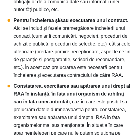
obligaţiilor de a comunica date sau informații unei
autorităţi publice, etc.
Pentru încheierea și/sau executarea unui contract
.
Aici se includ și fazele premergătoare încheierii unui
contract (cum ar fi comunicări, negocieri, proceduri de
achiziție publică, proceduri de selecție, etc.) cât și cele
ulterioare (predare-primire, recepționare, aspecte ce țin
de garanție și postgaranție, scrisori de recomandare,
etc.). În acest caz prelucrarea este necesară pentru
încheierea și executarea contractului de către RAA.
Constatarea, exercitarea sau apărarea unui drept al
RAA în instanță
,
în fața unui organism de arbitraj
sau în fața unei autorități
, caz în care este posibil să
prelucrăm datele dumneavoastră pentru constatarea,
exercitarea sau apărarea unui drept al RAA în fața
organismelor mai sus menționate. În situația în care
apar neînțelegeri pe care nu le putem soluționa pe