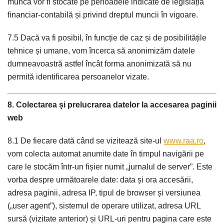
muncă vor fi stocate pe perioadele indicate de legislația
financiar-contabilă și privind dreptul muncii în vigoare.
7.5 Dacă va fi posibil, în funcție de caz și de posibilitățile
tehnice și umane, vom încerca să anonimizăm datele
dumneavoastră astfel încât forma anonimizată să nu
permită identificarea persoanelor vizate.
8. Colectarea și prelucrarea datelor la accesarea paginii
web
8.1 De fiecare dată când se vizitează site-ul
www.raa.ro
,
vom colecta automat anumite date în timpul navigării pe
care le stocăm într-un fișier numit „jurnalul de server”. Este
vorba despre următoarele date: data și ora accesării,
adresa paginii, adresa IP, tipul de browser și versiunea
(„user agent”), sistemul de operare utilizat, adresa URL
sursă (vizitate anterior) și URL-uri pentru pagina care este