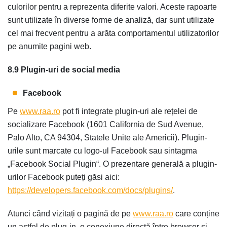
culorilor pentru a reprezenta diferite valori. Aceste rapoarte
sunt utilizate în diverse forme de analiză, dar sunt utilizate
cel mai frecvent pentru a arăta comportamentul utilizatorilor
pe anumite pagini web.
8.9 Plugin-uri de social media
Facebook
Pe
www.raa.ro
pot fi integrate plugin-uri ale rețelei de
socializare Facebook (1601 California de Sud Avenue,
Palo Alto, CA 94304, Statele Unite ale Americii). Plugin-
urile sunt marcate cu logo-ul Facebook sau sintagma
„Facebook Social Plugin“. O prezentare generală a plugin-
urilor Facebook puteți găsi aici:
https://developers.facebook.com/docs/plugins/
.
Atunci când vizitați o pagină de pe
www.raa.ro
care conține
un astfel de plug-in, o conexiune directă între browser și