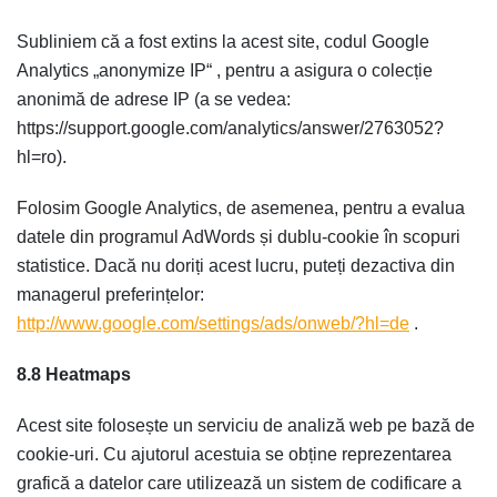
Subliniem că a fost extins la acest site, codul Google
Analytics „anonymize IP“ , pentru a asigura o colecție
anonimă de adrese IP (a se vedea:
https://support.google.com/analytics/answer/2763052?
hl=ro
).
Folosim Google Analytics, de asemenea, pentru a evalua
datele din programul AdWords și dublu-cookie în scopuri
statistice. Dacă nu doriți acest lucru, puteți dezactiva din
managerul preferințelor:
http://www.google.com/settings/ads/onweb/?hl=de
.
8.8 Heatmaps
Acest site folosește un serviciu de analiză web pe bază de
cookie-uri. Cu ajutorul acestuia se obține reprezentarea
grafică a datelor care utilizează un sistem de codificare a