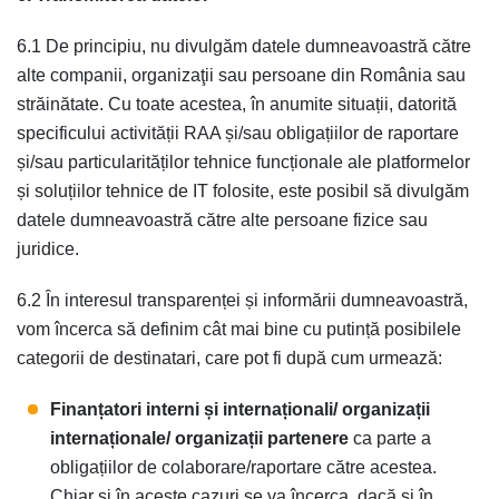
6.1 De principiu, nu divulgăm datele dumneavoastră către
alte companii, organizaţii sau persoane din România sau
străinătate. Cu toate acestea, în anumite situații, datorită
specificului activității RAA și/sau obligațiilor de raportare
și/sau particularităților tehnice funcționale ale platformelor
și soluțiilor tehnice de IT folosite, este posibil să divulgăm
datele dumneavoastră către alte persoane fizice sau
juridice.
6.2 În interesul transparenței și informării dumneavoastră,
vom încerca să definim cât mai bine cu putință posibilele
categorii de destinatari, care pot fi după cum urmează:
Finanțatori interni și internaționali/ organizații
internaționale/ organizații partenere
ca parte a
obligațiilor de colaborare/raportare către acestea.
Chiar și în aceste cazuri se va încerca, dacă și în