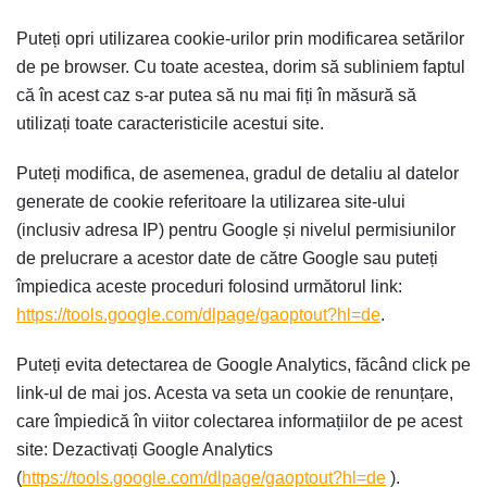
Puteți opri utilizarea cookie-urilor prin modificarea setărilor
de pe browser. Cu toate acestea, dorim să subliniem faptul
că în acest caz s-ar putea să nu mai fiți în măsură să
utilizați toate caracteristicile acestui site.
Puteți modifica, de asemenea, gradul de detaliu al datelor
generate de cookie referitoare la utilizarea site-ului
(inclusiv adresa IP) pentru Google și nivelul permisiunilor
de prelucrare a acestor date de către Google sau puteți
împiedica aceste proceduri folosind următorul link:
https://tools.google.com/dlpage/gaoptout?hl=de
.
Puteți evita detectarea de Google Analytics, făcând click pe
link-ul de mai jos. Acesta va seta un cookie de renunțare,
care împiedică în viitor colectarea informațiilor de pe acest
site: Dezactivați Google Analytics
(
https://tools.google.com/dlpage/gaoptout?hl=de
).