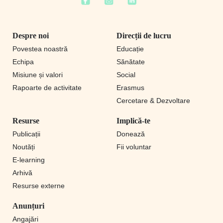
Despre noi
Direcții de lucru
Povestea noastră
Educație
Echipa
Sănătate
Misiune și valori
Social
Rapoarte de activitate
Erasmus
Cercetare & Dezvoltare
Resurse
Implică-te
Publicații
Donează
Noutăți
Fii voluntar
E-learning
Arhivă
Resurse externe
Anunțuri
Angajări