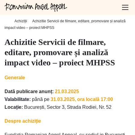
Home
-
Achiziții
-
Achizitie Servicii de filmare, editare, promovare și analiză
impact video – proiect MHPSS
Achizitie Servicii de filmare,
editare, promovare și analiză
impact video – proiect MHPSS
Generale
Dată publicare anunț:
21.03.2025
Valabilitate:
până pe
31.03.2025, ora locală 17:00
Locație:
București, Sector 3, Strada Rodiei, Nr. 52
Despre achiziție
Fundația Romanian Angel Appeal, cu sediul in Bucuresti,