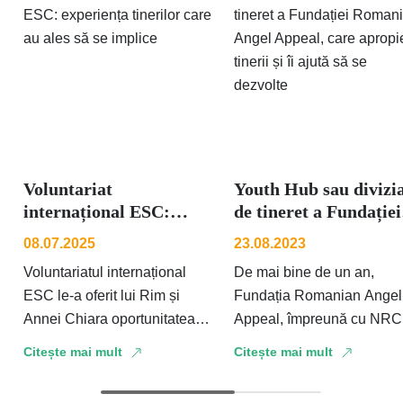
Voluntariat
Youth Hub sau divizi
internațional ESC:
de tineret a Fundației
experiența tinerilor
Romanian Angel
08.07.2025
23.08.2023
care au ales să s...
Appeal, c...
Voluntariatul internațional
De mai bine de un an,
ESC le-a oferit lui Rim și
Fundația Romanian Angel
Annei Chiara oportunitatea
Appeal, împreună cu NRC 
de a trăi o experiență diferită
Consiliul Norvegian pentr
Citește mai mult
Citește mai mult
în România. La finalul anului
Refugiați, și cu partenerii s
2024, Rim și …
oferă tinerilor …