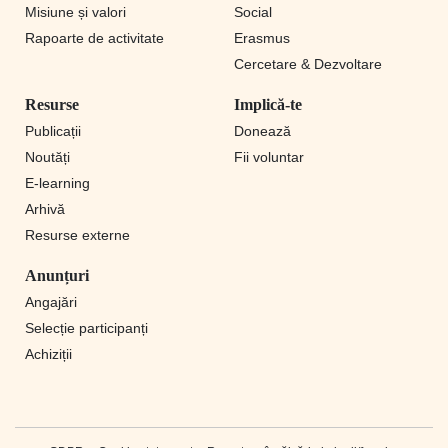
Misiune și valori
Social
Rapoarte de activitate
Erasmus
Cercetare & Dezvoltare
Resurse
Implică-te
Publicații
Donează
Noutăți
Fii voluntar
E-learning
Arhivă
Resurse externe
Anunțuri
Angajări
Selecție participanți
Achiziții