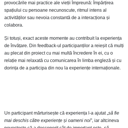
provocările mai practice ale vieții împreună: împărțirea
spațiului cu persoane necunoscute, ritmul intens al
activităților sau nevoia constantă de a interacționa și
colabora.
Și totuși, exact aceste momente au contribuit la experiența
de învățare. Din feedback-ul participanților a reieșit că mulți
au plecat din proiect cu mai multă încredere în ei, cu o
relație mai relaxată cu comunicarea în limba engleză și cu
dorința de a participa din nou la experiențe internaționale.
Un participant mărturisește că experiența l-a ajutat „
să fie
mai deschis către experiențe și oameni noi
”, iar altcineva
povestește că a descoperit cât de important este „
să