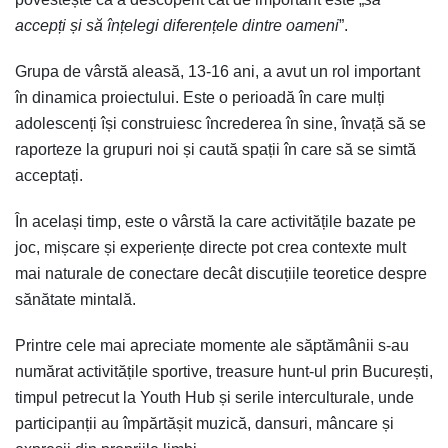
accepți și să înțelegi diferențele dintre oameni
”.
Grupa de vârstă aleasă, 13-16 ani, a avut un rol important
în dinamica proiectului. Este o perioadă în care mulți
adolescenți își construiesc încrederea în sine, învață să se
raporteze la grupuri noi și caută spații în care să se simtă
acceptați.
În același timp, este o vârstă la care activitățile bazate pe
joc, mișcare și experiențe directe pot crea contexte mult
mai naturale de conectare decât discuțiile teoretice despre
sănătate mintală.
Printre cele mai apreciate momente ale săptămânii s-au
numărat activitățile sportive, treasure hunt-ul prin București,
timpul petrecut la Youth Hub și serile interculturale, unde
participanții au împărtășit muzică, dansuri, mâncare și