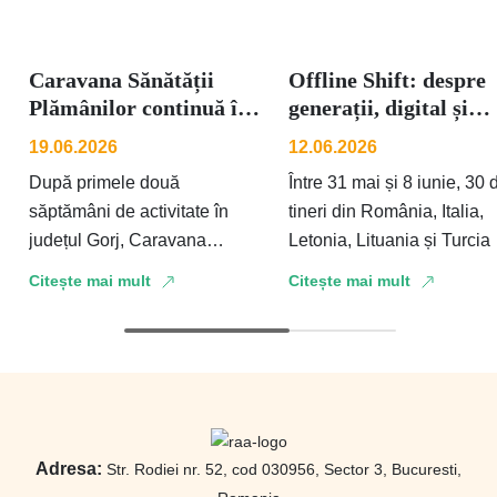
Caravana Sănătății
Offline Shift: despre
Plămânilor continuă în
generații, digital și
județul Gorj: screening
lucrurile care încă se
19.06.2026
12.06.2026
pul...
în...
După primele două
Între 31 mai și 8 iunie, 30 
săptămâni de activitate în
tineri din România, Italia,
județul Gorj, Caravana
Letonia, Lituania și Turcia
Sănătății Plămânilor continuă
explorat relația diferitelor
Citește mai mult
Citește mai mult
să aducă serviciile de
generații cu tehnologia și
screening pulmonar mai
aproape de oamenii din …
Adresa:
Str. Rodiei nr. 52, cod 030956, Sector 3, Bucuresti,