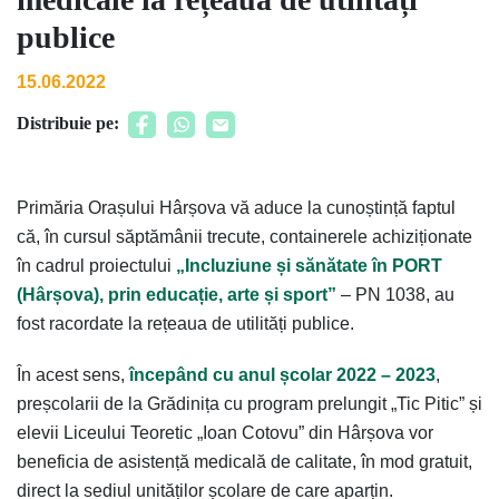
publice
15.06.2022
Distribuie pe:
Primăria Orașului Hârșova vă aduce la cunoștință faptul
că, în cursul săptămânii trecute, containerele achiziționate
în cadrul proiectului
„Incluziune și sănătate în PORT
(Hârșova), prin educație, arte și sport”
– PN 1038, au
fost racordate la rețeaua de utilități publice.
În acest sens,
începând cu anul școlar 2022 – 2023
,
preșcolarii de la Grădinița cu program prelungit „Tic Pitic” și
elevii Liceului Teoretic „Ioan Cotovu” din Hârșova vor
beneficia de asistență medicală de calitate, în mod gratuit,
direct la sediul unităților școlare de care aparțin.