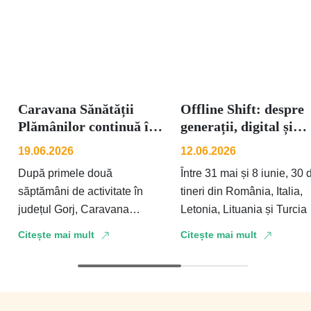
Caravana Sănătății
Offline Shift: despre
Plămânilor continuă în
generații, digital și
județul Gorj: screening
lucrurile care încă se
19.06.2026
12.06.2026
pul...
în...
După primele două
Între 31 mai și 8 iunie, 30 
săptămâni de activitate în
tineri din România, Italia,
județul Gorj, Caravana
Letonia, Lituania și Turcia
Sănătății Plămânilor continuă
explorat relația diferitelor
Citește mai mult
Citește mai mult
să aducă serviciile de
generații cu tehnologia și
screening pulmonar mai
aproape de oamenii din …