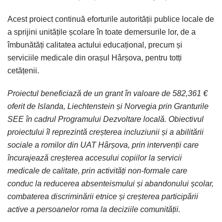
Acest proiect continuă eforturile autorității publice locale de
a sprijini unitățile școlare în toate demersurile lor, de a
îmbunătăți calitatea actului educațional, precum și
serviciile medicale din orașul Hârșova, pentru totți
cetățenii.
Proiectul beneficiază de un grant în valoare de 582,361 €
oferit de Islanda, Liechtenstein și Norvegia prin Granturile
SEE în cadrul Programului Dezvoltare locală. Obiectivul
proiectului îl reprezintă creșterea incluziunii și a abilitării
sociale a romilor din UAT Hârșova, prin intervenții care
încurajează creșterea accesului copiilor la servicii
medicale de calitate, prin activități non-formale care
conduc la reducerea absenteismului și abandonului școlar,
combaterea discriminării etnice și creșterea participării
active a persoanelor roma la deciziile comunității.