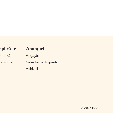
plică-te
Anunțuri
onează
Angajări
i voluntar
Selecție participanți
Achiziții
© 2026 RAA