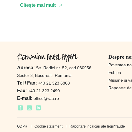
Citește mai mult
Despre no
Povestea no
Adresa:
Str. Rodiei nr. 52, cod 030956,
Echipa
Sector 3, Bucuresti, Romania
Misiune și va
Tel / Fax:
+40 21 323 6868
Rapoarte de 
Fax:
+40 21 323 2490
E-mail:
office@raa.ro
GDPR
Cookie statement
Raportare încălcări ale legii/fraude