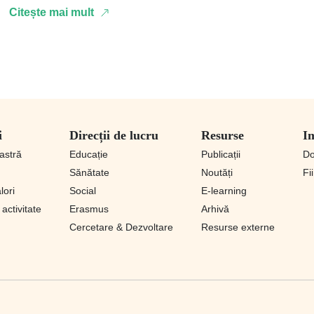
local, …
Citește mai mult
i
Direcții de lucru
Resurse
Im
astră
Educație
Publicații
D
Sănătate
Noutăți
Fi
lori
Social
E-learning
activitate
Erasmus
Arhivă
Cercetare & Dezvoltare
Resurse externe