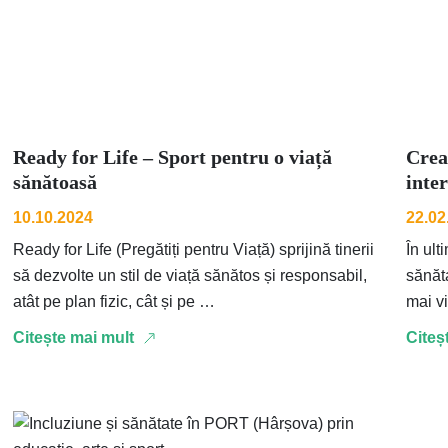
Ready for Life – Sport pentru o viață
Crea
sănătoasă
inte
10.10.2024
22.02
Ready for Life (Pregătiți pentru Viață) sprijină tinerii
În ul
să dezvolte un stil de viață sănătos și responsabil,
sănăt
atât pe plan fizic, cât și pe …
mai vizibile. Conform
Sănăt
Citește mai mult
Citeș