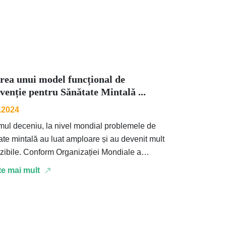
rea unui model funcțional de
rvenție pentru Sănătate Mintală ...
.2024
timul deceniu, la nivel mondial problemele de
ate mintală au luat amploare și au devenit mult
 Organizației Mondiale a
ății, …
te mai mult