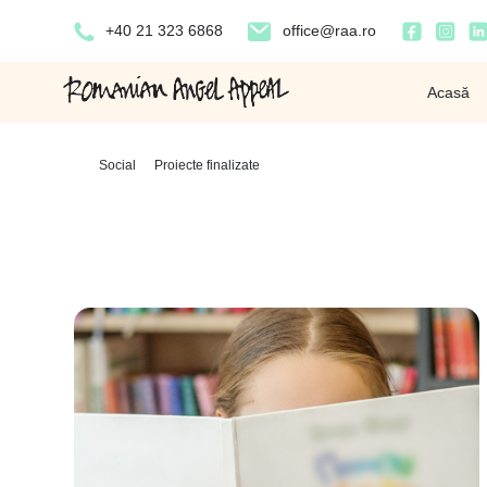
+40 21 323 6868
office@raa.ro
Acasă
Home
-
Social
-
Proiecte finalizate