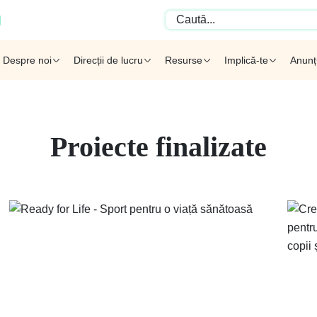
Despre noi
Direcții de lucru
Resurse
Implică-te
Anunț
Proiecte finalizate